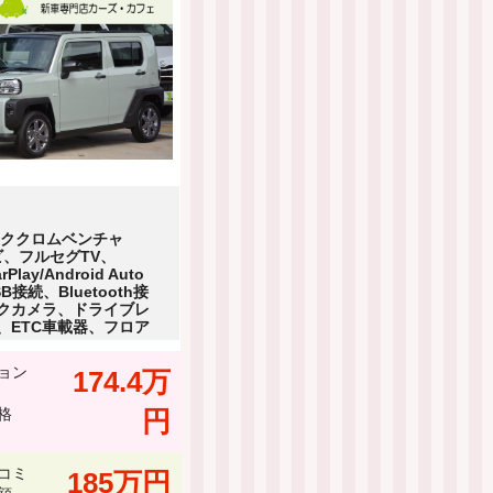
ーククロムベンチャ
ビ、フルセグTV、
rPlay/Android Auto
B接続、Bluetooth接
クカメラ、ドライブレ
、ETC車載器、フロア
ョン
174.4万
格
円
コミ
185万円