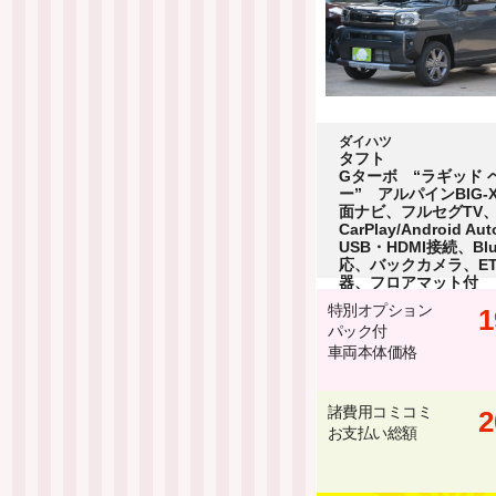
ダイハツ
タフト
Gターボ “ラギッド 
ー” アルパインBIG-
面ナビ、フルセグTV、A
CarPlay/Android A
USB・HDMI接続、Blu
応、バックカメラ、E
器、フロアマット付
特別オプション
1
パック付
車両本体価格
諸費用コミコミ
2
お支払い総額