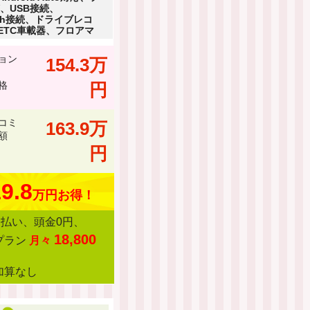
、USB接続、
ooth接続、ドライブレコ
ETC車載器、フロアマ
ョン
154.3万
格
円
コミ
163.9万
額
円
9.8
万円お得！
回払い、頭金0円、
18,800
プラン
月々
加算なし