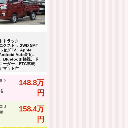
トトラック
クストラ 2WD 5MT
セグTV、Apple
/Android Auto対応、
、Bluetooth接続、ド
コーダー、ETC車載
アマット付
ョン
148.8万
格
円
コミ
158.4万
額
円