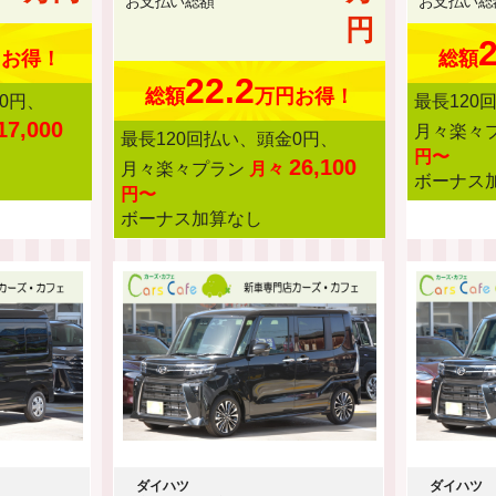
お支払い総額
お支払い総
円
2
円お得！
総額
22.2
総額
万円お得！
0円、
最長120
17,000
月々楽々
最長120回払い、頭金0円、
円〜
26,100
月々楽々プラン
月々
ボーナス
円〜
ボーナス加算なし
ダイハツ
ダイハツ