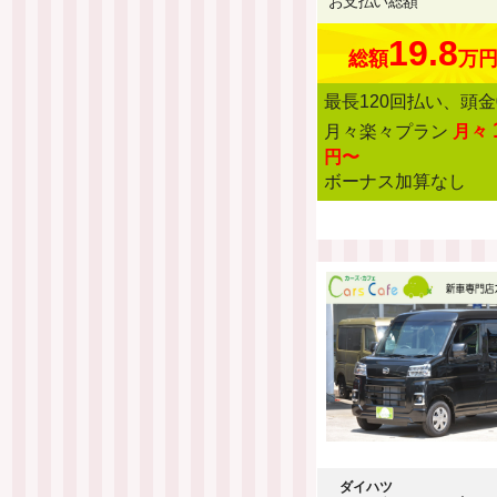
お支払い総額
19.8
総額
万
最長120回払い、頭金
月々楽々プラン
月々
円〜
ボーナス加算なし
ダイハツ