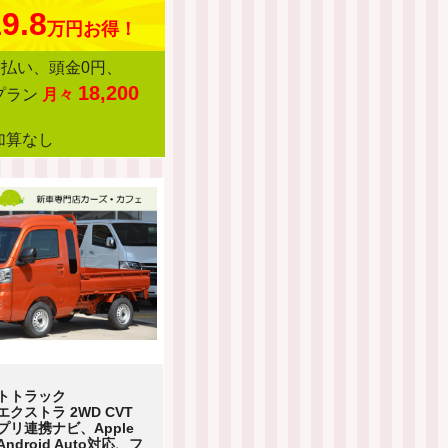
9.8
万円お得！
回払い、頭金0円、
18,200
プラン
月々
加算なし
トトラック
クストラ 2WD CVT
プリ連携ナビ、Apple
/Android Auto対応、フ