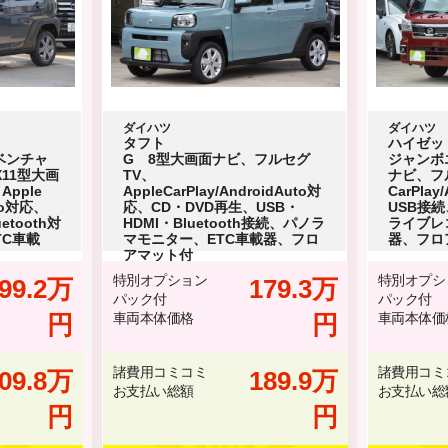
ダイハツ
ダイハツ
タフト
ハイゼッ
ベンチャ
G 8型大画面ナビ、フルセグ
ジャンボエ
X11型大画
TV、
ナビ、フル
pple
AppleCarPlay/AndroidAuto対
CarPlay
uto対応、
応、CD・DVD再生、USB・
USB接続
etooth対
HDMI・Bluetooth接続、パノラ
ライブレ
TC車載
マモニター、ETC車載器、フロ
器、フロ
アマット付
特別オプション
特別オプシ
99.2万
179.3万
パック付
パック付
円
車両本体価格
円
車両本体価
諸費用コミコミ
諸費用コミ
09.8万
189.9万
お支払い総額
お支払い総
円
円