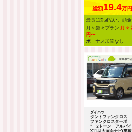
19.4
総額
万
最長120回払い、頭金
月々楽々プラン
月々
円〜
ボーナス加算なし
ダイハツ
タントファンクロス
ファンクロスターボ “ Li
” 2トーン アルパイン
X11型大画面ナビ(車