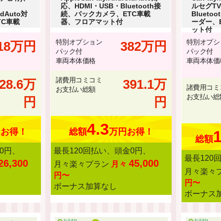
応、HDMI・USB・Bluetooth接
ルセグTV
oidAuto対
続、バックカメラ、ETC車載
Bluet
TC車載
器、フロアマット付
ーダー、
ット付
特別オプション
特別オプシ
18万円
382万円
パック付
パック付
車両本体価格
車両本体価
諸費用コミコミ
28.6万
391.1万
諸費用コミ
お支払い総額
お支払い総
円
円
4.3
円お得！
総額
万円お得！
1
総額
0円、
最長120回払い、頭金0円、
最長120
26,300
45,000
月々楽々プラン
月々
月々楽々
円〜
円〜
ボーナス加算なし
ボーナス