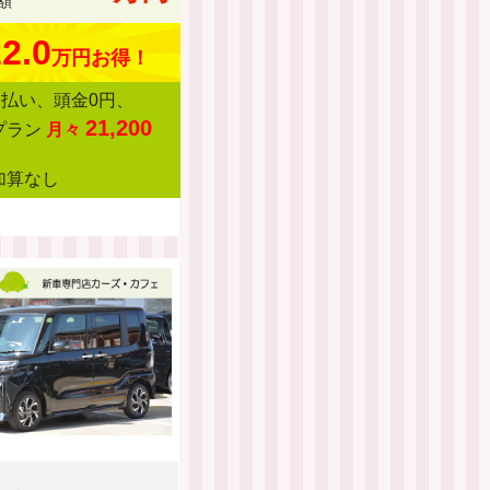
額
2.0
万円お得！
回払い、頭金0円、
21,200
プラン
月々
加算なし