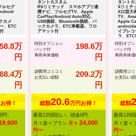
タントカスタム
タントカ
フルセグ
RSリミテッド スマホアプリ連
Xリミテッ
ndroid
携ナビ、フルセグTV、Apple
X11型
、
CarPlay/Android Auto対応、
TV、Ama
ックカメ
USB接続、Bluetooth接続、バ
Apple C
ー、ETC
ックカメラ、ETC車載器、フロ
androi
付
アマット付
イブレコ
ラ、ET
付
特別オプション
特別オプシ
58.8万
198.6万
パック付
パック付
円
車両本体価格
円
車両本体価
諸費用コミコミ
諸費用コミ
68.4万
209.2万
お支払い総額
お支払い総
円
円
20.6
2
円お得！
総額
万円お得！
総額
0円、
最長120回払い、頭金0円、
最長120
19,600
24,000
月々楽々プラン
月々
月々楽々
円〜
円〜