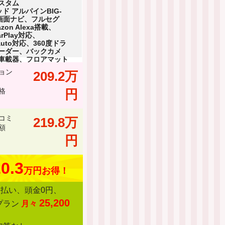
スタム
ド アルパインBIG-
大画面ナビ、フルセグ
zon Alexa搭載、
arPlay対応、
dauto対応、360度ドラ
ーダー、バックカメ
C車載器、フロアマット
ョン
209.2万
格
円
コミ
219.8万
額
円
0.3
万円お得！
回払い、頭金0円、
25,200
プラン
月々