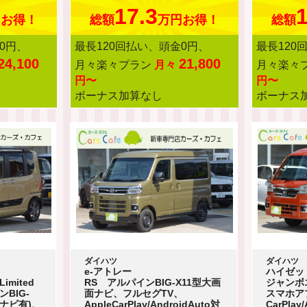
17.3
1
円お得！
総額
万円お得！
総額
0円、
最長120回払い、頭金0円、
最長120
24,100
21,800
月々楽々プラン
月々
月々楽々
円〜
円〜
ボーナス加算なし
ボーナス
ダイハツ
ダイハツ
e-アトレー
ハイゼッ
mited
RS アルパインBIG-X11型大画
ジャンボエ
BIG-
面ナビ、フルセグTV、
スマホア
載ナビ有)、
AppleCarPlay/AndroidAuto対
CarPlay