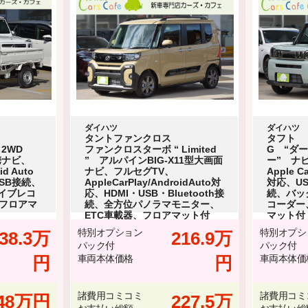
ダイハツ
ダイハツ
タントファンクロス
タフト
2WD
ファンクロスターボ “ Limited
G “ダ
携ナビ、
” アルパインBIG-X11型大画面
ー” ナ
id Auto
ナビ、フルセグTV、
Apple Ca
SB接続、
AppleCarPlay/AndroidAuto対
対応、US
ライブレコ
応、HDMI・USB・Bluetooth接
続、バッ
、フロアマ
続、全方位パノラマモニター、
コーダー
ETC車載器、フロアマット付
マット付
特別オプション
特別オプシ
38.3万
216.9万
パック付
パック付
円
車両本体価格
円
車両本体価
諸費用コミコミ
諸費用コミ
48万円
227.5万