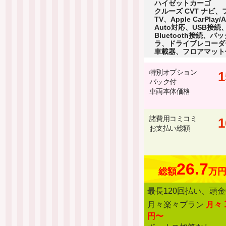
ハイゼットカーゴ
クルーズ CVT ナビ、
TV、Apple CarPlay/A
Auto対応、USB接続
Bluetooth接続、バ
ラ、ドライブレコーダ
車載器、フロアマット
特別オプション
1
パック付
車両本体価格
諸費用コミコミ
1
お支払い総額
26.7
総額
万
最長120回払い、頭金
月々楽々プラン
月々
円〜