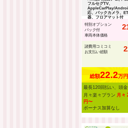
フルセグTV、
AppleCarPlay/Andr
応、バックカメラ、E
器、フロアマット付
特別オプション
2
パック付
車両本体価格
諸費用コミコミ
2
お支払い総額
22.2
総額
万
最長120回払い、頭金
月々楽々プラン
月々
円〜
ボーナス加算なし