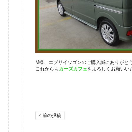
M様、エブリイワゴンのご購入誠にありがと
これからも
カーズカフェ
をよろしくお願いい
投稿ナビゲーション
< 前の投稿