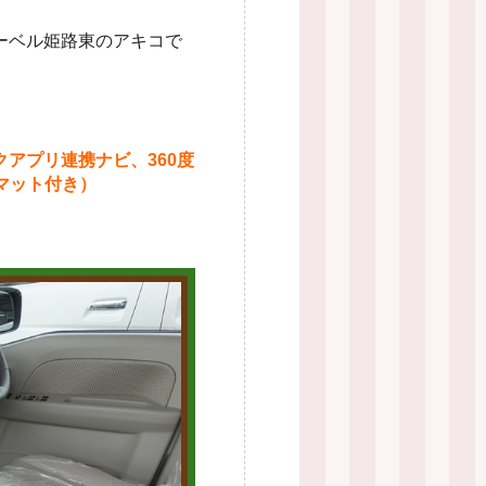
ーベル姫路東のアキコで
クアプリ連携ナビ、360度
マット付き）