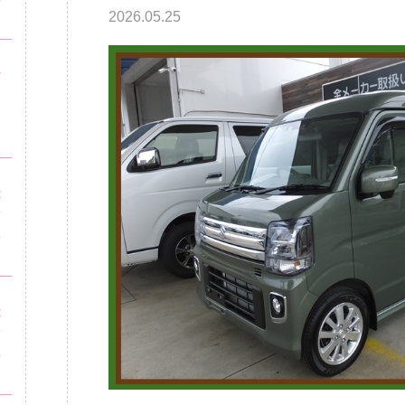
2026.05.25
ッ
ビ
安
・
が
市
の
ッ
が
市
の