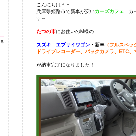
・
こんにちは＾＾
が
兵庫県姫路市で新車が安い
カーズカフェ
カ
市
す～
の
たつの市
にお住いのM様の
見る
スズキ エブリイワゴン
・新車
（フルスペッ
ドライブレコーダー、バックカメラ、ETC、
が納車完了になりました！