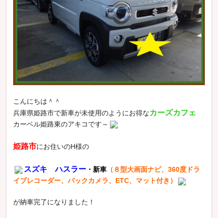
こんにちは＾＾
カーズカフェ
兵庫県姫路市で新車が未使用のようにお得な
カーベル姫路東のアキコです～
姫路市
にお住いのH様の
スズキ ハスラー
・新車
（８型大画面ナビ、360度ドラ
イブレコーダー、バックカメラ、ETC、マット付き）
が納車完了になりました！