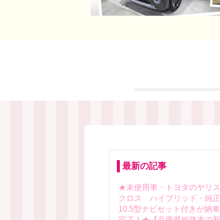
最新の記事
★未使用車・トヨタのヤリ
クロス ハイブリッド・純
10.5型ナビセット付きが納車
完了！★【兵庫県姫路市で