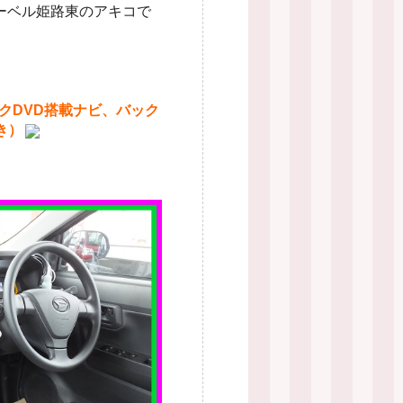
ーベル姫路東のアキコで
クDVD搭載ナビ、バック
き）