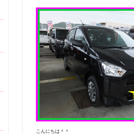
ロ
・
！
安
・
が
市
の
ッ
ビ
安
こんにちは＾＾