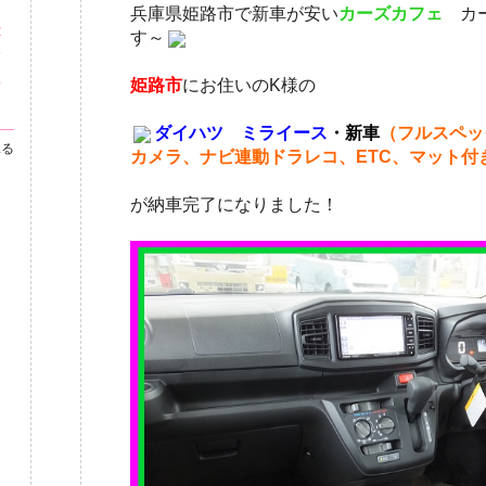
・
兵庫県姫路市で新車が安い
カーズカフェ
カ
が
す～
市
の
姫路市
にお住いのK様の
ダイハツ ミライース
・新車
（フルスペッ
見る
カメラ、ナビ連動ドラレコ、ETC、マット付
が納車完了になりました！