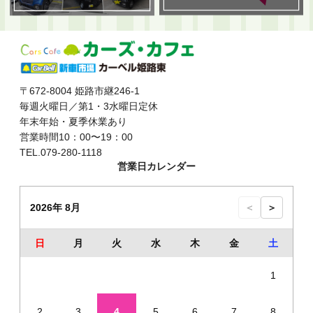
〒672-8004 姫路市継246-1
毎週火曜日／第1・3水曜日定休
年末年始・夏季休業あり
営業時間10：00〜19：00
TEL.079-280-1118
営業日カレンダー
2026年 8月
＜
＞
日
月
火
水
木
金
土
1
2
3
4
5
6
7
8