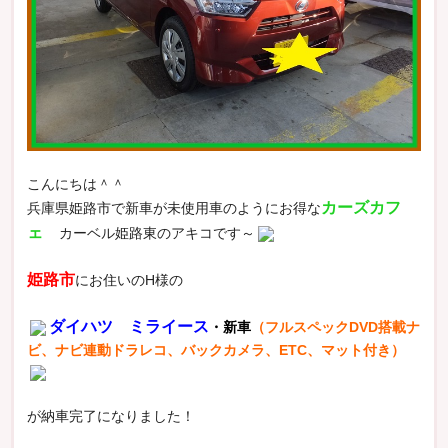
こんにちは＾＾
カーズカフ
兵庫県姫路市で新車が未使用車のようにお得な
ェ
カーベル姫路東のアキコです～
姫路市
にお住いのH様の
ダイハツ ミライース
・新車
（フルスペックDVD搭載ナ
ビ、ナビ連動ドラレコ、バックカメラ、ETC、マット付き）
が納車完了になりました！