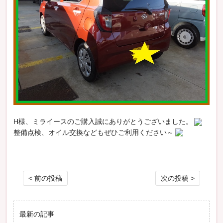
H様、ミライースのご購入誠にありがとうございました。
整備点検、オイル交換などもぜひご利用ください～
投稿ナビゲーション
< 前の投稿
次の投稿 >
最新の記事