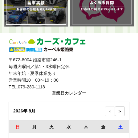
〒672-8004 姫路市継246-1
毎週火曜日／第1・3水曜日定休
年末年始・夏季休業あり
営業時間10：00〜19：00
TEL.079-280-1118
営業日カレンダー
2026年 8月
＜
＞
日
月
火
水
木
金
土