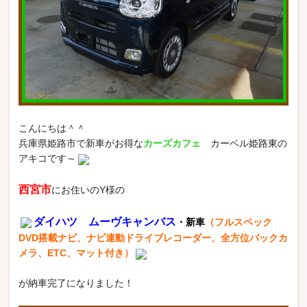
こんにちは＾＾
兵庫県姫路市で新車がお得な
カーズカフェ
カーベル姫路東の
アキコです～
西宮市
にお住いのY様の
ダイハツ ムーヴキャンバス
・新車
（フルスペック
DVD搭載ナビ、ナビ連動ドライブレコーダー、全方位バックカ
メラ、ETC、マット付き）
が納車完了になりました！