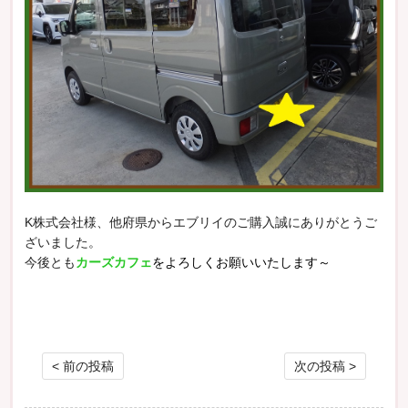
K株式会社様、他府県からエブリイのご購入誠にありがとうご
ざいました。
今後とも
カーズカフェ
をよろしくお願いいたします～
投稿ナビゲーション
< 前の投稿
次の投稿 >