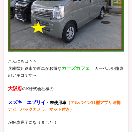
こんにちは＾＾
カーズカフェ
兵庫県姫路市で新車がお得な
カーベル姫路東
のアキコです～
大阪府
のK株式会社様の
スズキ エブリイ
・未使用車
（アルパイン11型アプリ連携
ナビ、バックカメラ、マット付き）
が納車完了になりました！