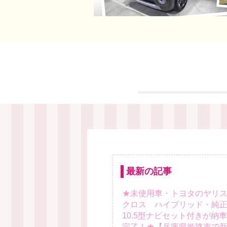
最新の記事
★未使用車・トヨタのヤリ
クロス ハイブリッド・純
10.5型ナビセット付きが納車
完了！★【兵庫県姫路市で