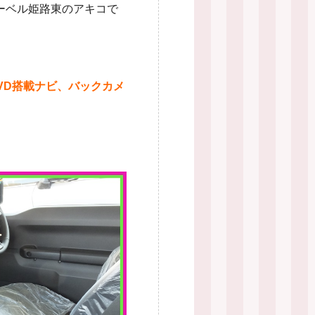
ーベル姫路東のアキコで
VD搭載ナビ、バックカメ