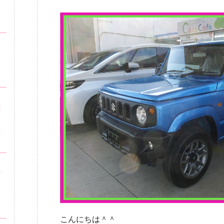
ロ
・
！
安
・
が
市
の
ッ
ビ
安
こんにちは＾＾