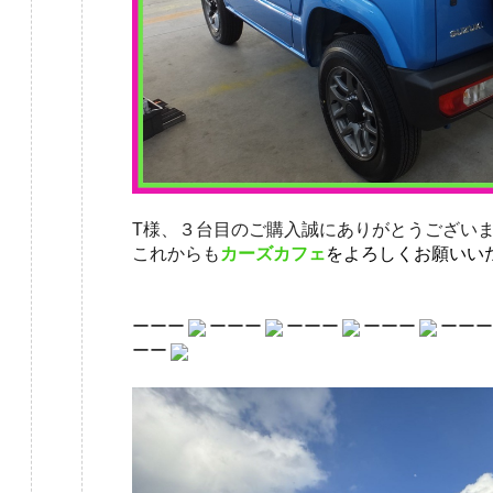
T様、３台目のご購入誠にありがとうござい
これからも
カーズカフェ
をよろしくお願いい
ーーー
ーーー
ーーー
ーーー
ーーー
ーー