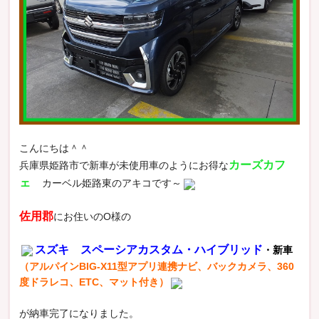
こんにちは＾＾
カーズカフ
兵庫県姫路市で新車が未使用車のようにお得な
ェ
カーベル姫路東のアキコです～
佐用郡
にお住いのO様の
スズキ スペーシアカスタム・ハイブリッド
・新車
（アルパインBIG-X11型アプリ連携ナビ、バックカメラ、360
度ドラレコ、ETC、マット付き）
が納車完了になりました。