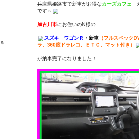
兵庫県姫路市で新車がお得な
カーズカフェ
付
です～
姫
フ
加古川市
にお住いのN様の
スズキ ワゴンＲ
・新車
（フルスペックD
見る
ラ、360度ドラレコ、ＥＴＣ、マット付き）
が納車完了になりました！