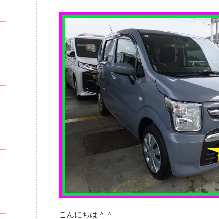
・
が
市
の
ッ
が
市
の
・
が
市
の
こんにちは＾＾