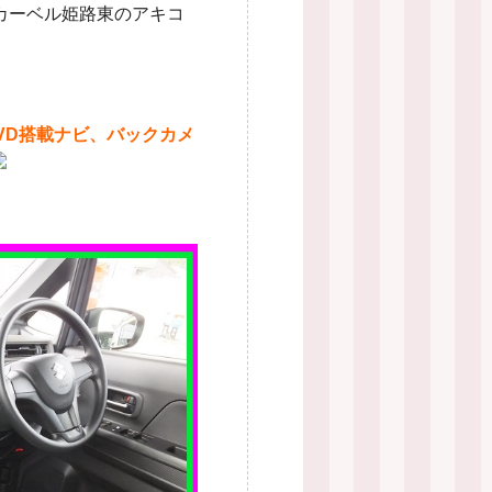
カーベル姫路東のアキコ
VD搭載ナビ、バックカメ