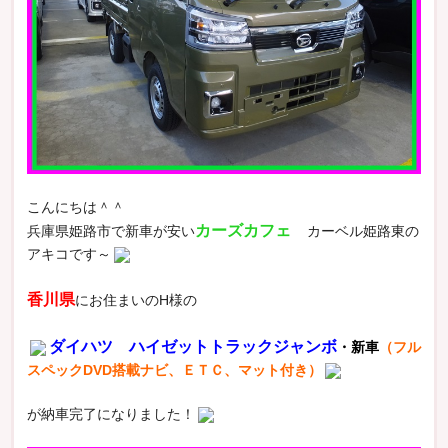
こんにちは＾＾
カーズカフェ
兵庫県姫路市で新車が安い
カーベル姫路東の
アキコです～
香川県
にお住まいのH様の
ダイハツ ハイゼットトラックジャンボ
・新車
（フル
スペックDVD搭載ナビ、ＥＴＣ、マット付き）
が納車完了になりました！