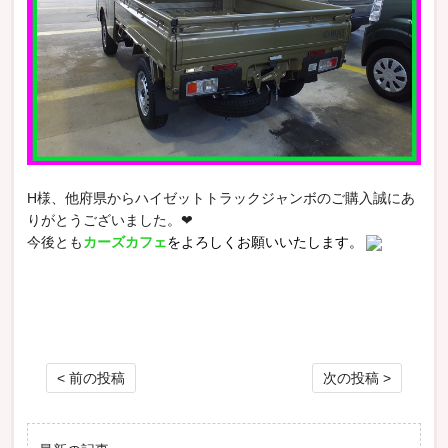
H様、他府県からハイゼットトラックジャンボのご購入誠にあ
りがとうございました。❤
今後とも
カーズカフェ
をよろしくお願いいたします。
投稿ナビゲーション
< 前の投稿
次の投稿 >