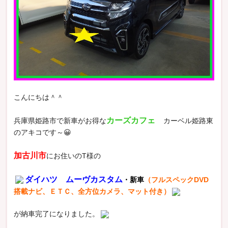
こんにちは＾＾
カーズカフェ
兵庫県姫路市で新車がお得な
カーベル姫路東
のアキコです～😀
加古川市
にお住いのT様の
ダイハツ ムーヴカスタム
・新車
（フルスペックDVD
搭載ナビ、ＥＴＣ、全方位カメラ、マット付き）
が納車完了になりました。