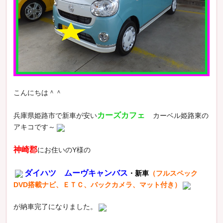
こんにちは＾＾
カーズカフェ
兵庫県姫路市で新車が安い
カーベル姫路東の
アキコです～
神崎郡
にお住いのY様の
ダイハツ ムーヴキャンバス
・新車
（フルスペック
DVD搭載ナビ、ＥＴＣ、バックカメラ、マット付き）
が納車完了になりました。