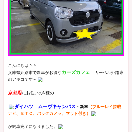
こんにちは＾＾
カーズカフェ
兵庫県姫路市で新車がお得な
カーベル姫路東
のアキコです～
京都府
にお住いのN様の
ダイハツ ムーヴキャンバス
・新車
（ブルーレイ搭載
ナビ、ＥＴＣ、バックカメラ、マット付き）
が納車完了になりました。