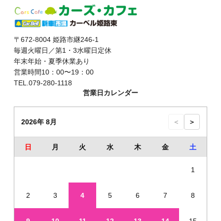
〒672-8004 姫路市継246-1
毎週火曜日／第1・3水曜日定休
年末年始・夏季休業あり
営業時間10：00〜19：00
TEL.079-280-1118
営業日カレンダー
2026年 8月
＜
＞
日
月
火
水
木
金
土
1
2
3
4
5
6
7
8