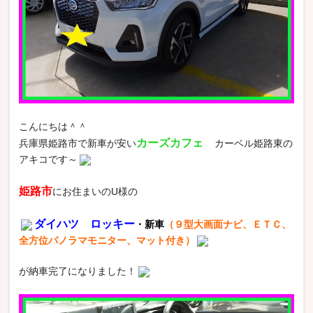
こんにちは＾＾
カーズカフェ
兵庫県姫路市で新車が安い
カーベル姫路東の
アキコです～
姫路市
にお住まいのU様の
ダイハツ ロッキー
・新車
（９型大画面ナビ、ＥＴＣ、
全方位パノラマモニター、マット付き）
が納車完了になりました！