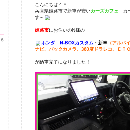
こんにちは＾＾
付
兵庫県姫路市で新車が安い
カーズカフェ
カ
姫
す～
フ
姫路市
にお住いのN様の
見る
ホンダ N-BOXカスタム
・新車
（アルパイ
ナビ、バックカメラ、360度ドラレコ、ＥＴ
が納車完了になりました！