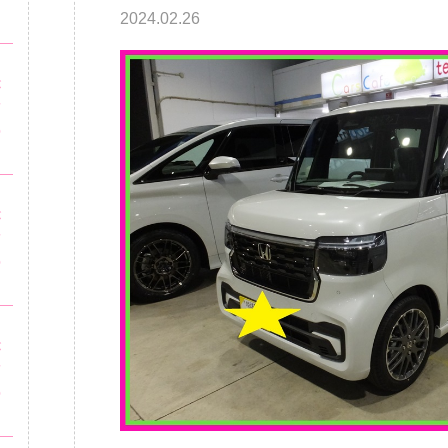
2024.02.26
・
が
市
の
ッ
が
市
の
・
が
市
の