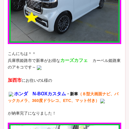
こんにちは＾＾
カーズカフェ
兵庫県姫路市で新車がお得な
カーベル姫路東
のアキコです～
加西市
にお住いのL様の
ホンダ N-BOXカスタム
・新車
（８型大画面ナビ、バ
ックカメラ、360度ドラレコ、ETC、マット付き）
が納車完了になりました！