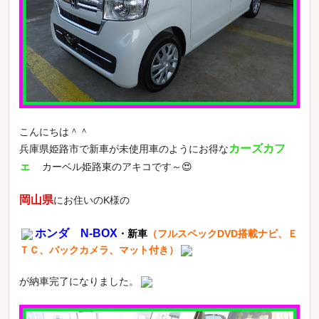
こんにちは＾＾
カーズカフ
兵庫県姫路市で新車が未使用車のようにお得な
ェ
カーベル姫路東のアキコです～😍
岡山県
にお住いのK様の
ホンダ N-BOX
・新車
（フルスペックDVD搭載ナビ、Ｅ
ＴＣ、バックカメラ、マット付き）
が納車完了になりました。