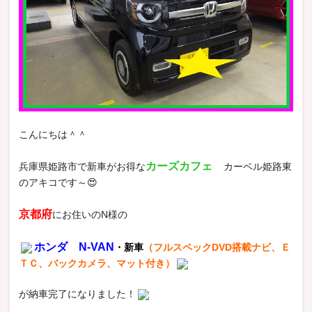
こんにちは＾＾
カーズカフェ
兵庫県姫路市で新車がお得な
カーベル姫路東
のアキコです～😍
京都府
にお住いのN様の
ホンダ N-VAN
・新車
（フルスペックDVD搭載ナビ、Ｅ
ＴＣ、バックカメラ、マット付き）
が納車完了になりました！