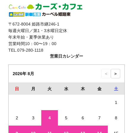
〒672-8004 姫路市継246-1
毎週火曜日／第1・3水曜日定休
年末年始・夏季休業あり
営業時間10：00〜19：00
TEL.079-280-1118
営業日カレンダー
2026年 8月
＜
＞
日
月
火
水
木
金
土
1
2
3
4
5
6
7
8