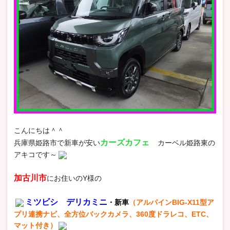
こんにちは＾＾
カーズカフェ
兵庫県姫路市で新車が安い
カーベル姫路東の
アキコです～
加古川市
にお住いのY様の
ミツビシ デリカミニ
・新車
（アルパインBIG-X11型ア
プリ連携ナビ、全方位バックカメラ、360度ドラレコ、ETC、
マット付き）