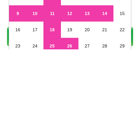
9
10
11
12
13
14
15
16
17
18
19
20
21
22
23
24
25
26
27
28
29
30
31
定休日
※年末年始・夏季休業など、定休日が通常と異なる場合があります
姫路で新車を未使用車のように安く販売しています
©2019 カーズカフェ.