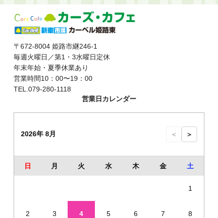
〒672-8004 姫路市継246-1
毎週火曜日／第1・3水曜日定休
年末年始・夏季休業あり
営業時間10：00〜19：00
TEL.079-280-1118
営業日カレンダー
2026年 8月
＜
＞
日
月
火
水
木
金
土
1
2
3
4
5
6
7
8