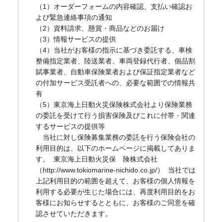
（1）オーダーフォームの内容確認、支払い確認お
よび緊急連絡事項の通知
（2）資料請求、懸賞・商品などのお届け
（3）情報サービスの提供
（4）当社がお客様の指示に基づき委託する、車検
整備指定業者、陸送業者、車両登録代行者、個品割
賦事業者、自動車保険業者および保証指定業者など
の付加サービス受託者への、必要な範囲での情報共
有
（5）東京海上日動火災保険株式会社より保険業務
の委託を受けて行う損害保険及びこれに付帯・関連
するサービスの提供等
当社に対し保険募集業務の委託を行う保険会社の
利用目的は、以下のホームページに掲載してありま
す。 東京海上日動火災保 険株式会社
（http://www.tokiomarine-nichido.co.jp/） 当社では
上記利用目的の範囲を超えて、お客様の個人情報を
利用する必要が生じた場合には、再度利用目的をお
客様にお知らせするとともに、お客様のご同意を確
認させていただきます。