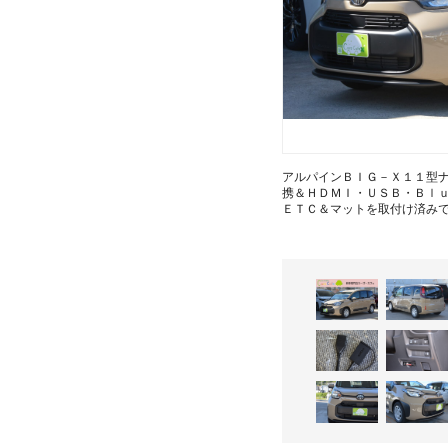
アルパインＢＩＧ－Ｘ１１型
携＆ＨＤＭＩ・ＵＳＢ・Ｂｌ
ＥＴＣ＆マットを取付け済み