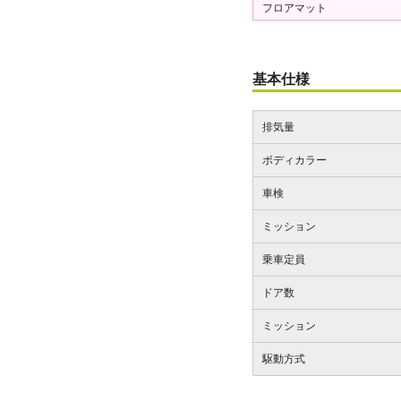
フロアマット
基本仕様
排気量
ボディカラー
車検
ミッション
乗車定員
ドア数
ミッション
駆動方式