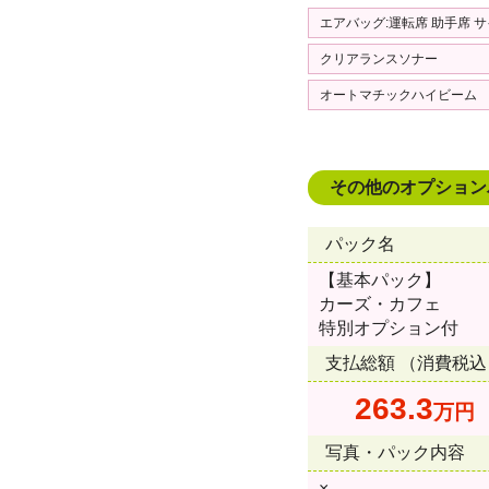
エアバッグ:運転席 助手席 
クリアランスソナー
オートマチックハイビーム
その他のオプション
パック名
【基本パック】
カーズ・カフェ
特別オプション付
支払総額 （消費税込
263.3
万円
写真・パック内容
×