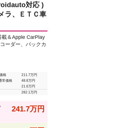
oidauto対応 )
メラ、ＥＴＣ車
Apple CarPlay
イブレコーダー、バックカ
価格
211.7万円
通常価格
48.8万円
21.6万円
282.1万円
ッ
241.7万円