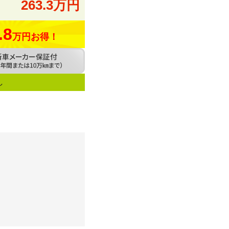
263.3万円
.8
万円お得！
し