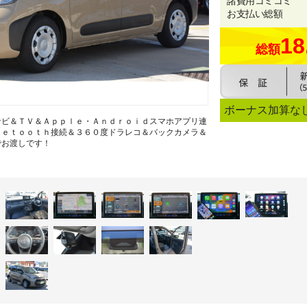
諸費用コミコミ
お支払い総額
18
総額
ボーナス加算な
ナビ＆ＴＶ＆Ａｐｐｌｅ・Ａｎｄｒｏｉｄスマホアプリ連
ｕｅｔｏｏｔｈ接続＆３６０度ドラレコ＆バックカメラ＆
でお渡しです！