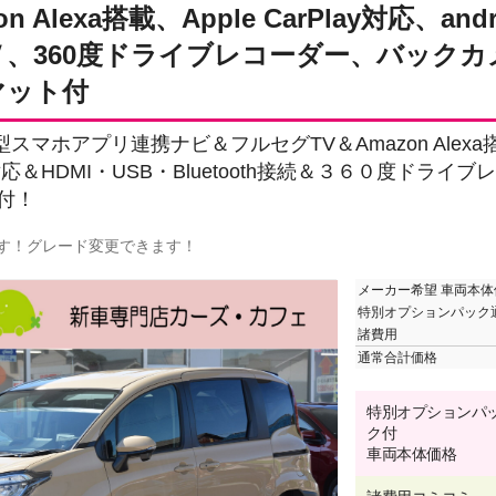
n Alexa搭載、Apple CarPlay対応、andr
、360度ドライブレコーダー、バックカ
マット付
型スマホアプリ連携ナビ＆フルセグTV＆Amazon Alexa搭載＆
uto対応＆HDMI・USB・Bluetooth接続＆３６０度ドラ
付！
す！グレード変更できます！
メーカー希望 車両本体
特別オプションパック
諸費用
通常合計価格
特別オプションパ
ク付
車両本体価格