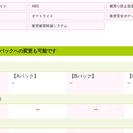
サイド
ABS
横滑り防止装
オートライト
衝突安全ボデ
衝突被害軽減システム
パックへの
変更も可能です
【Aパック】
【Bパック】
【
--
--
--
）
--
--
--
--
--