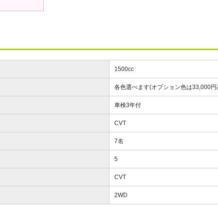
1500cc
各色選べます(オプション色は33,000円
車検3年付
CVT
7名
5
CVT
2WD