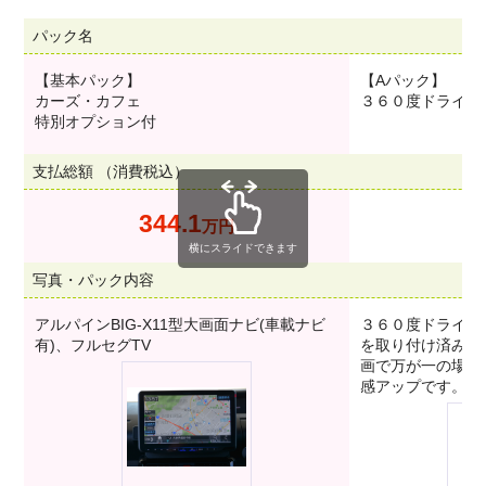
パック名
【基本パック】
【Aパック】
カーズ・カフェ
３６０度ドライブ
特別オプション付
支払総額 （消費税込）
344.1
3
万円
横にスライドできます
写真・パック内容
アルパインBIG-X11型大画面ナビ(車載ナビ
３６０度ドライブ
有)、フルセグTV
を取り付け済みで
画で万が一の場合
感アップです。