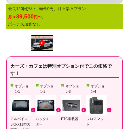
最長120回払い、頭金0円、月々楽々プラン
39,500
月々
円〜
、
ボーナス加算なし
カーズ・カフェは特別オプション付でこの価格で
す！
オプショ
オプショ
オプショ
オプショ
ン1
ン2
ン3
ン4
アルパイン
バックモニ
ETC車載器
フロアマッ
BIG-X11型大
ター
ト