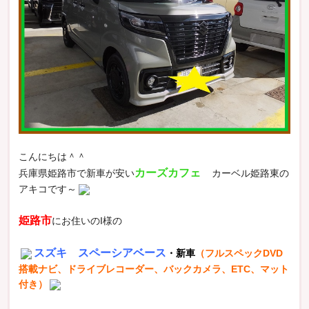
こんにちは＾＾
カーズカフェ
兵庫県姫路市で新車が安い
カーベル姫路東の
アキコです～
姫路市
にお住いのI様の
スズキ スペーシアベース
・新車
（フルスペックDVD
搭載ナビ、ドライブレコーダー、バックカメラ、ETC、マット
付き）