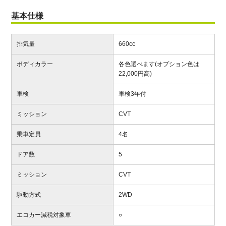
基本仕様
排気量
660cc
ボディカラー
各色選べます(オプション色は
22,000円高)
車検
車検3年付
ミッション
CVT
乗車定員
4名
ドア数
5
ミッション
CVT
駆動方式
2WD
エコカー減税対象車
○