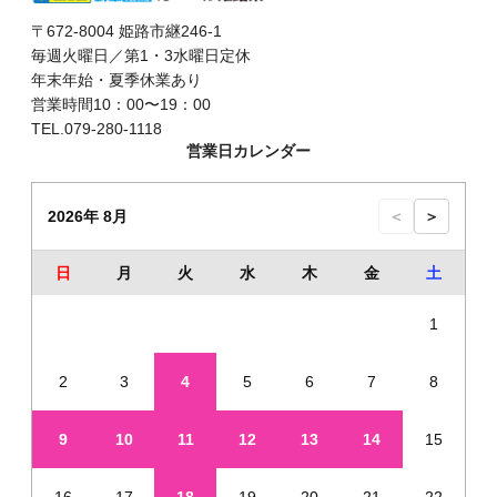
〒672-8004 姫路市継246-1
毎週火曜日／第1・3水曜日定休
年末年始・夏季休業あり
営業時間10：00〜19：00
TEL.079-280-1118
営業日カレンダー
2026年 8月
＜
＞
日
月
火
水
木
金
土
1
2
3
4
5
6
7
8
9
10
11
12
13
14
15