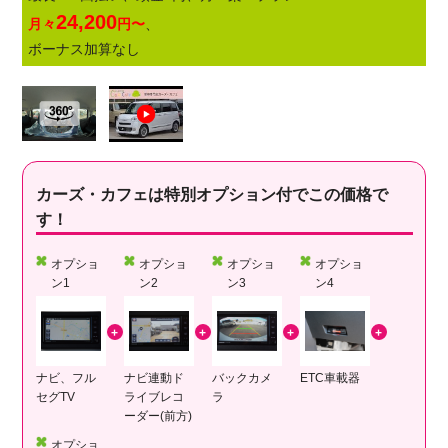
24,200
月々
円〜
、
ボーナス加算なし
カーズ・カフェは特別オプション付でこの価格で
す！
オプショ
オプショ
オプショ
オプショ
ン1
ン2
ン3
ン4
ナビ、フル
ナビ連動ド
バックカメ
ETC車載器
セグTV
ライブレコ
ラ
ーダー(前方)
オプショ