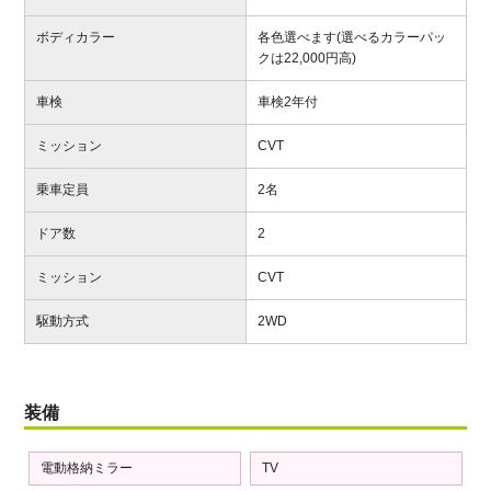
ボディカラー
各色選べます(選べるカラーパッ
クは22,000円高)
車検
車検2年付
ミッション
CVT
乗車定員
2名
ドア数
2
ミッション
CVT
駆動方式
2WD
装備
電動格納ミラー
TV