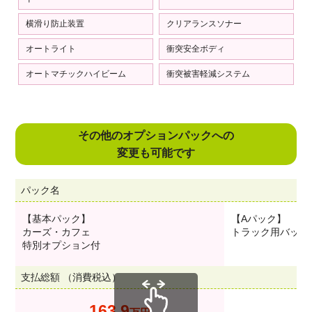
横滑り防止装置
クリアランスソナー
オートライト
衝突安全ボディ
オートマチックハイビーム
衝突被害軽減システム
その他のオプションパックへの
変更も可能です
パック名
【基本パック】
【Aパック】
カーズ・カフェ
トラック用バック
特別オプション付
支払総額 （消費税込）
163.9
1