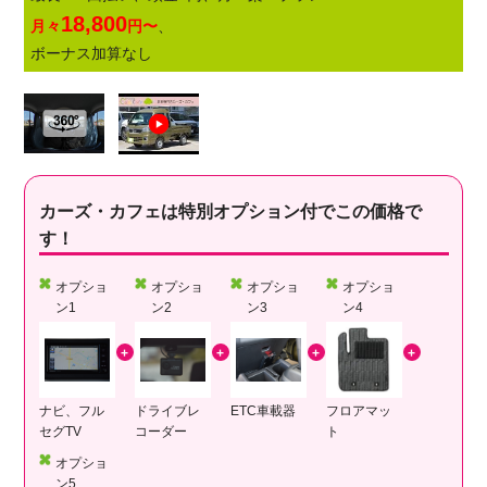
18,800
月々
円〜
、
ボーナス加算なし
カーズ・カフェは特別オプション付でこの価格で
す！
オプショ
オプショ
オプショ
オプショ
ン1
ン2
ン3
ン4
ナビ、フル
ドライブレ
ETC車載器
フロアマッ
セグTV
コーダー
ト
オプショ
ン5