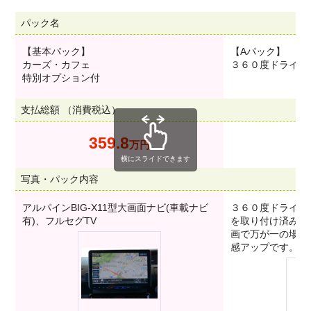
パック名
【基本パック】
【Aパック】
カーズ・カフェ
３６０度ドライブ
特別オプション付
支払総額 （消費税込）
359.8
3
万円
横にスライドできます
写真・パック内容
アルパインBIG-X11型大画面ナビ(車載ナビ
３６０度ドライブ
有)、フルセグTV
を取り付け済みで
画で万が一の場合
感アップです。