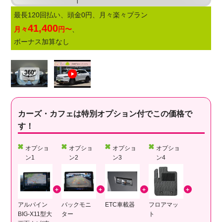
最長120回払い、頭金0円、月々楽々プラン
41,400
月々
円〜
、
ボーナス加算なし
カーズ・カフェは特別オプション付でこの価格で
す！
オプショ
オプショ
オプショ
オプショ
ン1
ン2
ン3
ン4
アルパイン
バックモニ
ETC車載器
フロアマッ
BIG-X11型大
ター
ト