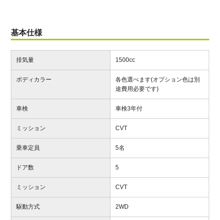
基本仕様
排気量
1500cc
ボディカラー
各色選べます(オプション色は別
途費用必要です)
車検
車検3年付
ミッション
CVT
乗車定員
5名
ドア数
5
ミッション
CVT
駆動方式
2WD