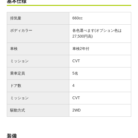
基本仕様
排気量
660cc
ボディカラー
各色選べます(オプション色は
27,500円高)
車検
車検2年付
ミッション
CVT
乗車定員
5名
ドア数
4
ミッション
CVT
駆動方式
2WD
装備