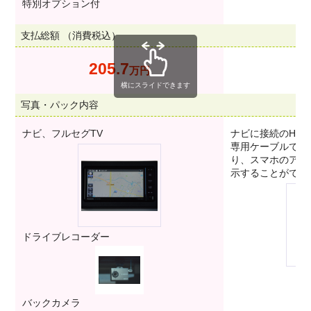
特別オプション付
支払総額 （消費税込）
205.7
2
万円
横にスライドできます
写真・パック内容
ナビ、フルセグTV
ナビに接続のHD
専用ケーブルでス
り、スマホのアプ
示することができ
ドライブレコーダー
バックカメラ