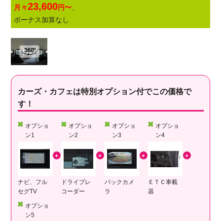
23,600
月々
円〜
、
ボーナス加算なし
カーズ・カフェは特別オプション付でこの価格で
す！
オプショ
オプショ
オプショ
オプショ
ン1
ン2
ン3
ン4
ナビ、フル
ドライブレ
バックカメ
ＥＴＣ車載
セグTV
コーダー
ラ
器
オプショ
ン5