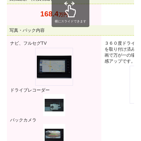
168.4
1
万円
横にスライドできます
写真・パック内容
ナビ、フルセグTV
３６０度ドライブ
を取り付け済みで
画で万が一の場合
感アップです。
ドライブレコーダー
バックカメラ