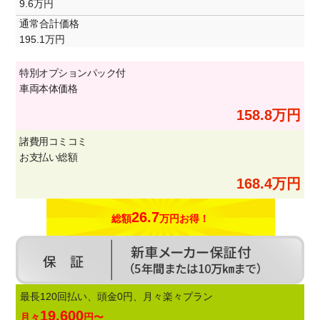
9.6万円
通常合計価格
195.1万円
特別オプションパック付
車両本体価格
158.8万円
諸費用コミコミ
お支払い総額
168.4万円
26.7
総額
万円お得！
最長120回払い、頭金0円、月々楽々プラン
19,600
月々
円〜
、