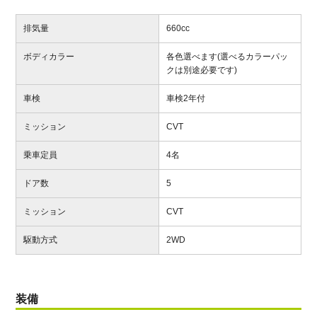
排気量
660cc
ボディカラー
各色選べます(選べるカラーパッ
クは別途必要です)
車検
車検2年付
ミッション
CVT
乗車定員
4名
ドア数
5
ミッション
CVT
駆動方式
2WD
装備